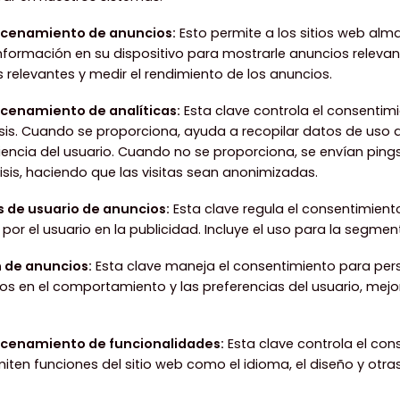
acenamiento de anuncios
:
Esto permite a los sitios web al
formación en su dispositivo para mostrarle anuncios relevante
 relevantes y medir el rendimiento de los anuncios.
cenamiento de analíticas
:
Esta clave controla el consentim
sis. Cuando se proporciona, ayuda a recopilar datos de uso d
iencia del usuario. Cuando no se proporciona, se envían pings
isis, haciendo que las visitas sean anonimizadas.
s de usuario de anuncios
:
Esta clave regula el consentimien
or el usuario en la publicidad. Incluye el uso para la segme
n de anuncios
:
Esta clave maneja el consentimiento para pers
s en el comportamiento y las preferencias del usuario, mejo
cenamiento de funcionalidades
:
Esta clave controla el con
ten funciones del sitio web como el idioma, el diseño y otra